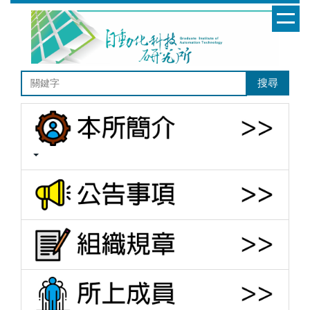
跳
到
主
要
內
搜尋
容
區