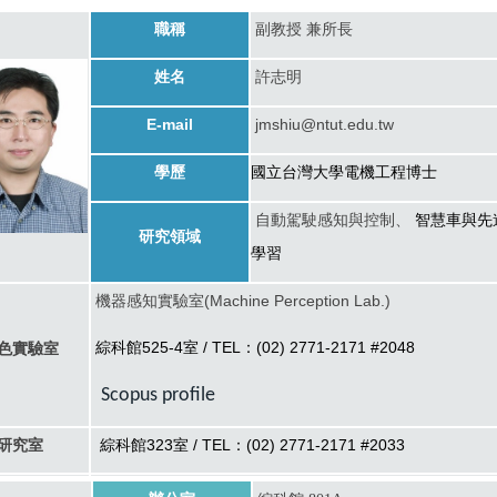
職稱
副教授
兼所長
姓名
許志明
E-mail
jmshiu@ntut.edu.tw
學歷
國立台灣大學電機工程博士
自動駕駛感知與控制、
智慧車與先
研究領域
學習
機器感知實驗室(Machine Perception Lab.)
綜科館525-4室 / TEL：(02) 2771-2171 #2048
色實驗室
Scopus profile
研究室
綜科館323室 / TEL：(02) 2771-2171 #2033