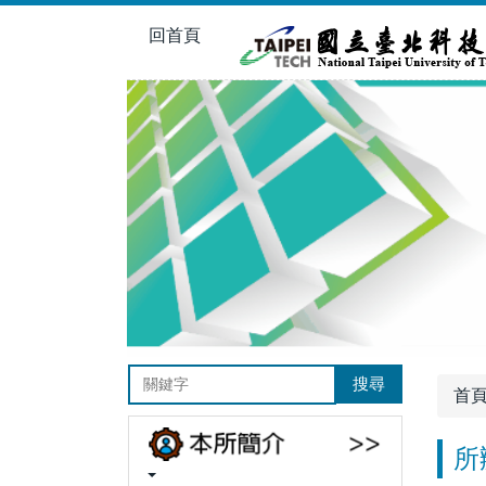
跳
回首頁
到
主
要
內
容
區
搜尋
首
所