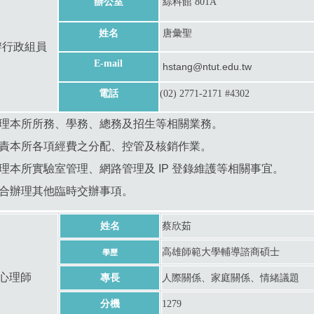
辦公室
綜科館 801A
姓名
唐彙聖
辦行政組員
E-mail
hstang@ntut.edu.tw
電話
(02) 2771-2171 #4302
辦理本所所務、學務、總務及招生等相關業務。
負責本所各項經費之分配、控管及核銷作業。
辦理本所實驗室管理、網路管理及 IP 登錄維護等相關事宜。
配合辦理其他臨時交辦事項。
姓名
蔡欣茹
高雄師範大學輔導諮商碩士
學歷
心理師
專長
人際關係、家庭關係、情緒議題
分機
1279