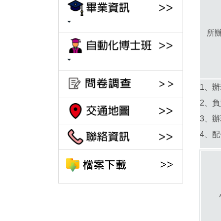
所
1、
2、
3、
4、