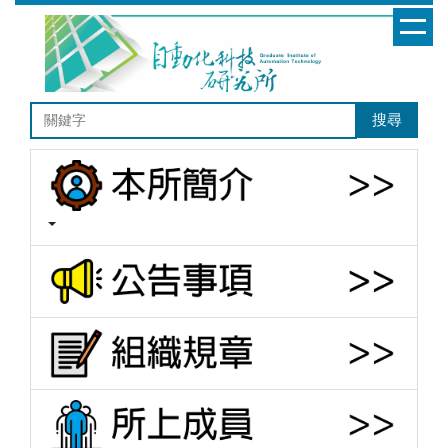
跳
到
主
要
內
搜尋
容
區