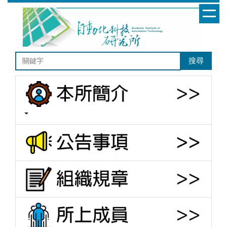
跳
到
主
要
內
搜尋
容
區