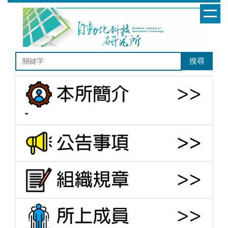
跳
到
主
要
內
搜尋
容
區