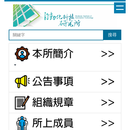
跳
到
主
要
內
搜尋
容
區