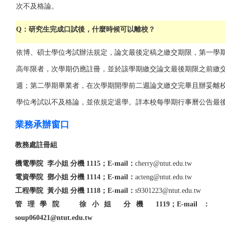
次不及格論。
Q：研究生完成口試後，什麼時候可以離校？
依博、碩士學位考試辦法規定，論文最後定稿之繳交期限，第一學
高年限者，次學期仍應註冊，並於該學期繳交論文最後期限之前繳
週；第二學期畢業者，在次學期開學前二週論文繳交完畢且辦妥離
學位考試以不及格論，並依規定退學。詳本校每學期行事曆公告最
業務承辦窗口
教務處註冊組
機電學院 李小姐 分機 1115；
E-mail：
cherry@ntut.edu.tw
電資學院 鄧小姐 分機 1114；
E-mail：
acteng@ntut.edu.tw
工程學院 黃小姐 分機 1118；
E-mail：
s9301223@ntut.edu.tw
管理學院 徐小姐 分機 1119；
E-mail：
soup060421@ntut.edu.tw